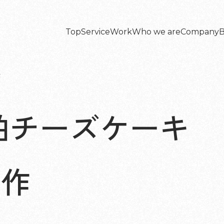
Top
Service
Work
Who we are
Company
B
Top
Service
Work
Who we are
Company
B
作
粕チーズケーキ
制作