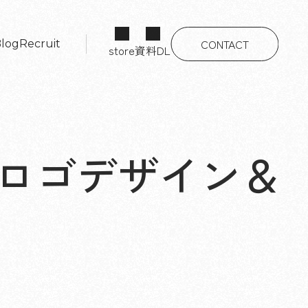
CONTACT
log
Recruit
store
資料DL
log
Recruit
CONTACT
 ロゴデザイン＆