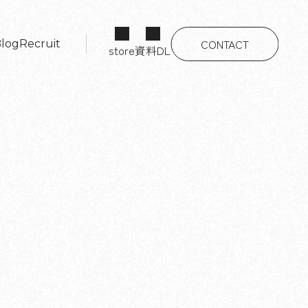
CONTACT
log
Recruit
store
資料DL
log
Recruit
CONTACT