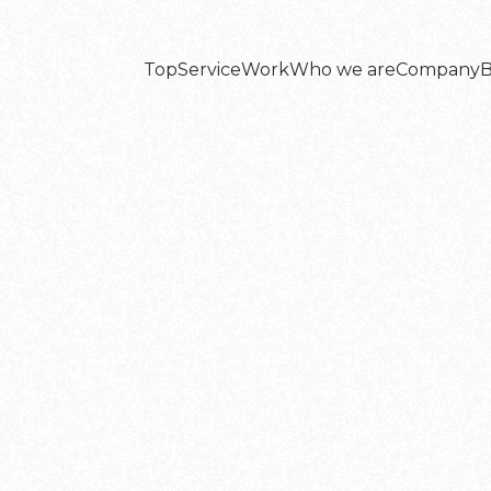
Top
Service
Work
Who we are
Company
B
Top
Service
Work
Who we are
Company
B