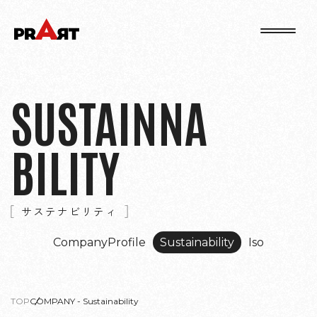
SUSTAINNA
BILITY
サステナビリティ
CompanyProfile
Sustainability
Iso
TOP
COMPANY - Sustainability